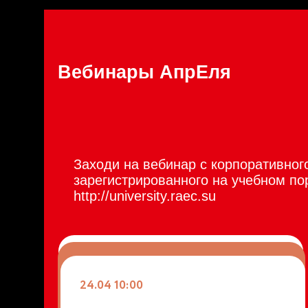
Вебинары АпрЕля
Заходи на вебинар с корпоративног
зарегистрированного на учебном п
http://university.raec.su
01.04 10:00
10.04 10:00
24.04 10:00
S3 – Удлинители: городские