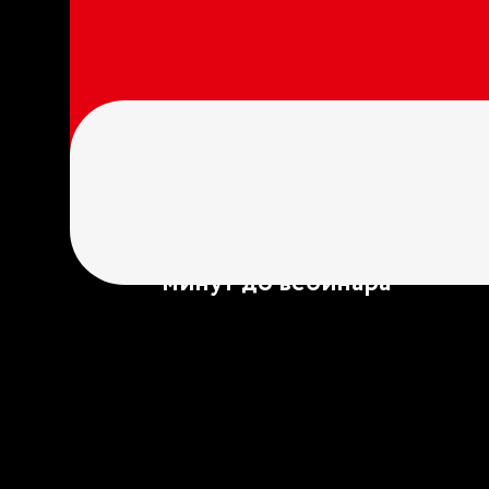
Регистрируйся заранее,
и мы пришлем
напоминание за день и 15
минут до вебинара