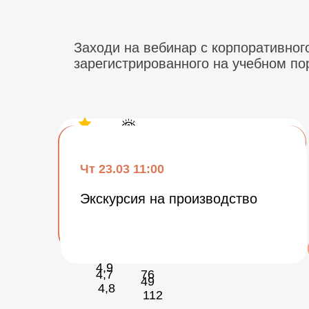
Заходи на вебинар с корпоративног
зарегистрированного на учебном п
Пн 06.03 10:00
Ср 15.03 10:00
Вт 21.03 10:00
Чт 23.03 11:00
Новинки — светильники
Коммутационное оборудование.
для охранного, школьного,
Модульное оборудование
Новинка: Контакторы ARMAT
Экскурсия на производство
промышленного освещения
4,9
150
4,9
4,7
76
49
4,8
112