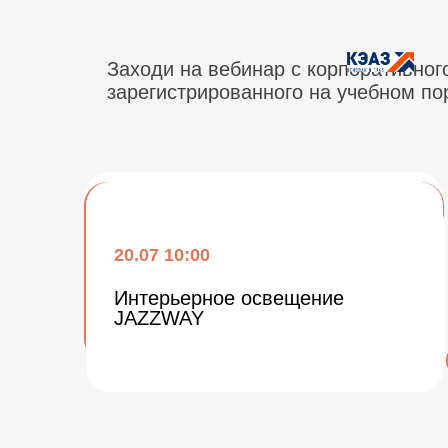
Заходи на вебинар с корпоративног
зарегистрированного на учебном п
03.07 11:00
11.07 11:00
17.07 10:00
20.07 10:00
Комплексное решение
Новинки ассортимента
КЭАЗ для пуска и
архитектурного освещения
Обзор новинок Arlight.
управления двигателем
Интерьерное освещение
Создаем стильный
JAZZWAY
интерьер