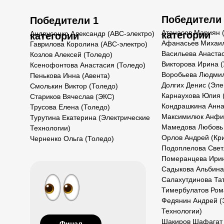
Победители
Победители 1
Атанасов Мариян 
Андрусенко Александр (АВС-электро)
категории
категории
Афанасьев Михаил
Гаврилова Королина (АВС-электро)
Васильева Анаста
Козлов Алексей (Толедо)
Викторова Ирина (
Ксенофонтова Анастасия (Толедо)
Воробьева Людмил
Пенькова Инна (Авента)
Долгих Денис (Эле
Смолькин Виктор (Толедо)
Карнаухова Юлия 
Стариков Вячеслав (ЭКС)
Кондрашкина Анна
Трусова Елена (Толедо)
Максимилюк Анфи
Турутина Екатерина (Электрические
Мамедова Любовь
Технологии)
Орлов Андрей (Кр
Черненко Ольга (Толедо)
Подоплелова Свет
Померанцева Ирин
Садыкова Альбина
Салахутдинова Тат
Тимербулатов Ром
Федянин Андрей (
Технологии)
Шакиров Шафагат 
Финал