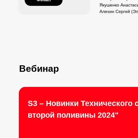
Якушенко Анастас
Алехин Сергей (Э
Вебинар
S3 – Новинки Технического 
второй поливины 2024"