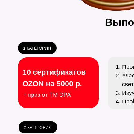
Выпо
1 КАТЕГОРИЯ
Про
10 сертификатов
Учас
OZON на 5000 р.
све
Изуч
+ приз от ТМ ЭРА
Про
2 КАТЕГОРИЯ