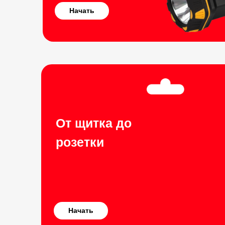
Начать
От щитка до
розетки
Начать