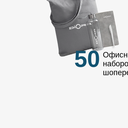
50
Офисн
наборо
шопер