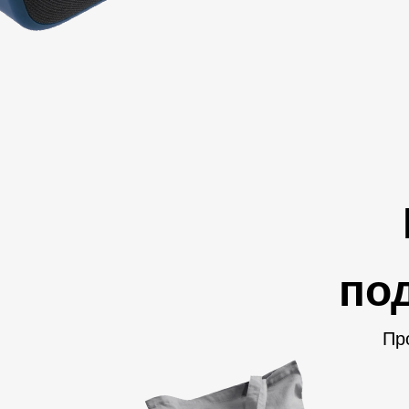
по
Пр