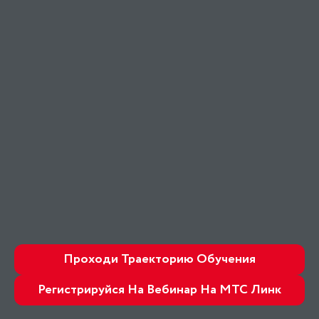
Проходи Траекторию Обучения
Регистрируйся На Вебинар На МТС Линк